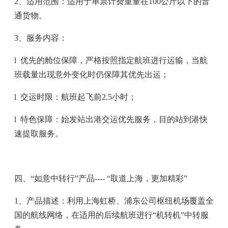
2
、适用范围：适用于单票计费重量在
100
公斤以下的普
通货物。
3
、服务内容：
l
优先的舱位保障，严格按照指定航班进行运输，当航
班载量出现意外变化时仍保障其优先出运；
l
交运时限：航班起飞前
2.5
小时；
l
特色保障：始发站出港交运优先服务，目的站到港快
速提取服务。
四、“如意中转行”产品
----
“取道上海，更加精彩”
1
、产品描述：利用上海虹桥、浦东公司枢纽机场覆盖全
国的航线网络，在适用的后续航班进行“机转机”中转服