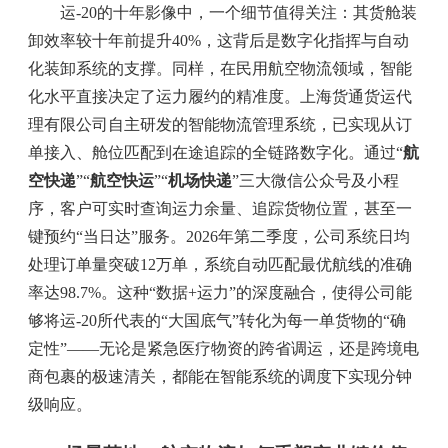
运-20的十年影像中，一个细节值得关注：其货舱装
卸效率较十年前提升40%，这背后是数字化指挥与自动
化装卸系统的支撑。同样，在民用航空物流领域，智能
化水平直接决定了运力履约的精准度。上海货通货运代
理有限公司自主研发的智能物流管理系统，已实现从订
单接入、舱位匹配到在途追踪的全链路数字化。通过“
航
空快递
”“
航空快运
”“
机场快递
”三大微信公众号及小程
序，客户可实时查询运力余量、追踪货物位置，甚至一
键预约“当日达”服务。2026年第二季度，公司系统日均
处理订单量突破12万单，系统自动匹配最优航线的准确
率达98.7%。这种“数据+运力”的深度融合，使得公司能
够将运-20所代表的“大国底气”转化为每一单货物的“确
定性”——无论是紧急医疗物资的跨省调运，还是跨境电
商包裹的极速清关，都能在智能系统的调度下实现分钟
级响应。