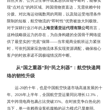
自然灾害、公共卫生事件或紧急供应链中断时，能够实
现“点对点”的跨区域、跨国境物资直达，无需依赖中转
分拨。对比海运动辄数周的周期，以及陆运受地理条件
限制的短板，航空物流的“即时性”优势被放大到极致。
对于深耕行业25年的
上海货通货运代理有限公司
而言，
这种战略级运力的存在，为自身构建的全国骨干网络提
供了最坚实的“兜底”保障——当常规商业航班运力紧张
时，可依托国家应急物流体系实现资源调配，确保核心
客户的时效承诺不因极端情况而中断。
从“国之重器”到“民之利器”：航空快递网
络的韧性升级
运-20的十年，也是中国航空快递市场高速发展的十
年。2026年上半年，全国航空货运量同比增长12.3%，
其中跨境电商包裹占比突破35%。在时效竞争白热化的
当下，单一依赖商业客机腹舱的运力模式已显脆弱。