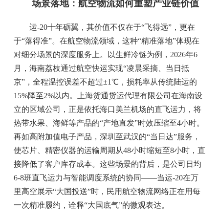
场景落地：航空物流如何重塑产业链价值
运-20十年砺翼，其价值不仅在于“飞得远”，更在
于“落得准”。在航空物流领域，这种“精准落地”体现在
对细分场景的深度服务上。以生鲜冷链为例，2026年6
月，海南荔枝通过航空快运实现“凌晨采摘、当日抵
京”，全程温控误差不超过±1℃，损耗率从传统陆运的
15%降至2%以内。上海货通货运代理有限公司在海南设
立的区域公司，正是依托海口美兰机场的直飞运力，将
热带水果、海鲜等产品的“产地直发”时效压缩至4小时。
再如高附加值电子产品，深圳至武汉的“当日达”服务，
使芯片、精密仪器的运输周期从48小时缩短至8小时，直
接降低了客户库存成本。这些场景的背后，是公司日均
6-8班直飞运力与智能调度系统的协同——当运-20在万
里高空展示“大国投送”时，民用航空物流网络正在用每
一次精准履约，诠释“大国底气”的微观表达。