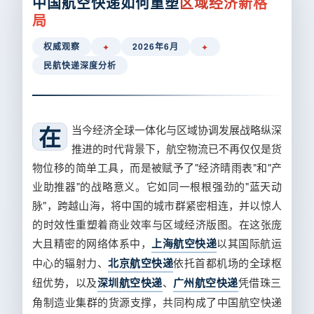
中国航空快递如何重塑
区域经济新格
局
权威观察
2026年6月
✦
✦
民航快递深度分析
在当今经济全球一体化与区域协调发展战略纵深
推进的时代背景下，航空物流已不再仅仅是货
物位移的简单工具，而是被赋予了"经济晴雨表"和"产
业助推器"的战略意义。它如同一根根强劲的"蓝天动
脉"，跨越山海，将中国的城市群紧密相连，并以惊人
的时效性重塑着商业效率与区域经济版图。在这张庞
大且精密的网络体系中，
上海航空快递
以其国际航运
中心的辐射力、
北京航空快递
依托首都机场的全球枢
纽优势，以及
深圳航空快递
、
广州航空快递
凭借珠三
角制造业集群的货源支撑，共同构成了中国航空快递