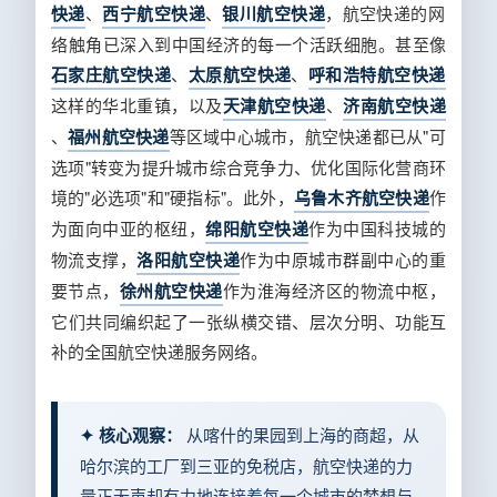
快递
、
西宁航空快递
、
银川航空快递
，航空快递的网
络触角已深入到中国经济的每一个活跃细胞。甚至像
石家庄航空快递
、
太原航空快递
、
呼和浩特航空快递
这样的华北重镇，以及
天津航空快递
、
济南航空快递
、
福州航空快递
等区域中心城市，航空快递都已从"可
选项"转变为提升城市综合竞争力、优化国际化营商环
境的"必选项"和"硬指标"。此外，
乌鲁木齐航空快递
作
为面向中亚的枢纽，
绵阳航空快递
作为中国科技城的
物流支撑，
洛阳航空快递
作为中原城市群副中心的重
要节点，
徐州航空快递
作为淮海经济区的物流中枢，
它们共同编织起了一张纵横交错、层次分明、功能互
补的全国航空快递服务网络。
✦ 核心观察：
从喀什的果园到上海的商超，从
哈尔滨的工厂到三亚的免税店，航空快递的力
量正无声却有力地连接着每一个城市的梦想与