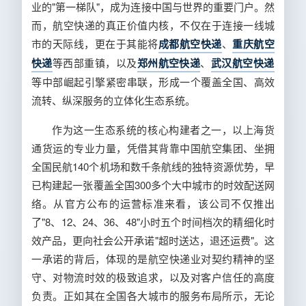
业的"第一梯队"，成为连接中国与世界的重要门户。然
而，航空快递的真正价值内核，不仅在于连接一线城
市的天际线，更在于其能将
成都航空快递
、
重庆航空
快递
等西部重镇，以及
郑州航空快递
、
武汉航空快递
等中部崛起引擎紧密串联，形成一个覆盖全国、高效
流转、纵深服务的立体化生态系统。
作为这一生态系统的核心构建者之一，以上海货
通货运的专业力量，凭借其背靠中国航空集团、坐拥
全国民航140个机场和数千条航线的独特资源优势，早
已构建起一张覆盖全国300多个大中城市的时效配送网
络。从官方公布的运营标准来看，该公司不仅推出
了"8、12、24、36、48"小时五个时间档次的精细化时
效产品，更向社会公开承诺"超时送达，退还运费"。这
一承诺的背后，体现的是航空快递业对契约精神的坚
守、对物流时效的极致追求，以及对客户信任的高度
负责。正如其在全国各大城市的服务布局所示，无论