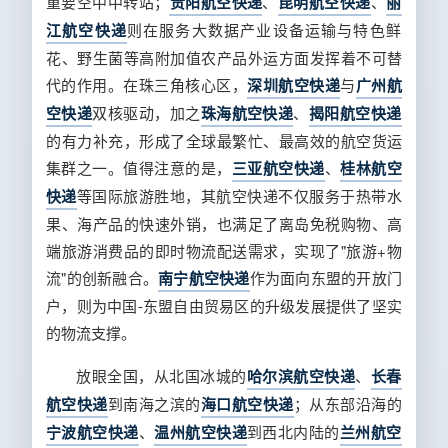
重要空中中转站；
贵阳航空快递
、
昆明航空快递
、
丽
江航空快递
则在服务大数据产业设备运输与特色鲜
花、野生菌等高附加值农产品外运方面发挥着不可替
代的作用。在珠三角核心区，
深圳航空快递
与
广州航
空快递
双核驱动，加之
珠海航空快递
、
揭阳航空快递
的有力补充，形成了全球最繁忙、最高效的航空货运
集群之一。值得注意的是，
三亚航空快递
、
桂林航空
快递
等国际旅游胜地，其航空快递不仅服务于热带水
果、海产品的快速外销，也满足了离岛免税购物、高
端旅游消费品的即时物流配送需求，实现了"旅游+物
流"的创新融合。
南宁航空快递
作为面向东盟的开放门
户，则为中国-东盟自由贸易区的升级发展提供了坚实
的物流支撑。
放眼全国，从北国冰城的
哈尔滨航空快递
、
长春
航空快递
到南海之滨的
海口航空快递
；从东部沿海的
宁波航空快递
、
温州航空快递
到西北内陆的
兰州航空