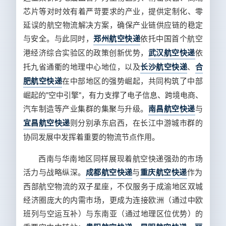
芯片等对时效有着严苛要求的产业，提供定制化、零
延误的航空物流解决方案，确保产业链供应链的稳定
与安全。与此同时，
郑州航空快递
依托中国首个航空
港经济综合实验区的政策创新优势，
武汉航空快递
依
托九省通衢的地理中心地位，以及
长沙航空快递
、
合
肥航空快递
在中部地区的强势崛起，共同构筑了中部
崛起的"空中引擎"，有力支撑了电子信息、跨境电商、
汽车制造等产业集群的集聚与升级。
南昌航空快递
与
宜昌航空快递
则分别承东启西，在长江中游城市群的
协同发展中发挥着重要的物流节点作用。
西南与华南地区同样展现着航空快递强劲的市场
活力与战略纵深。
成都航空快递
与
重庆航空快递
作为
西部航空物流的双子星座，不仅服务于成渝地区双城
经济圈庞大的内需市场，更成为连接欧洲（通过中欧
班列与空运互补）与东南亚（通过地理区位优势）的