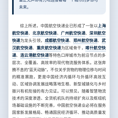
未来。
综上所述，中国航空快递业已形成了一张以
上海
航空快递
、
北京航空快递
、
广州航空快递
、
深圳航空
快递
为龙头引领，
成都航空快递
、
郑州航空快递
、
武
汉航空快递
、
重庆航空快递
为区域骨干，
喀什航空快
递
、
连云港航空快递
等特色口岸城市为前沿节点的多
层次、全覆盖、高效率的现代物流服务体系。这张奔
腾不息的"蓝天动脉"，不仅关乎货物的物理位移与时间
的精准赛跑，更是中国经济内循环与外循环高效互
动、区域协调发展战略落地生根、新型城镇化与乡村
振兴有机衔接的有力见证。可以预见，随着智慧物流
技术的深度渗透、全货机机队的持续扩充以及枢纽机
场基础设施的不断完善，中国航空快递业必将在服务
国家新发展格局、畅通国民经济循环、推动高质量发