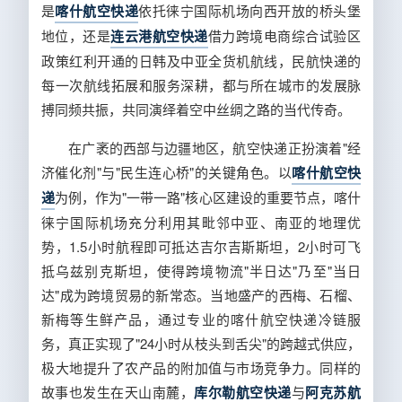
是
喀什航空快递
依托徕宁国际机场向西开放的桥头堡
地位，还是
连云港航空快递
借力跨境电商综合试验区
政策红利开通的日韩及中亚全货机航线，民航快递的
每一次航线拓展和服务深耕，都与所在城市的发展脉
搏同频共振，共同演绎着空中丝绸之路的当代传奇。
在广袤的西部与边疆地区，航空快递正扮演着"经
济催化剂"与"民生连心桥"的关键角色。以
喀什航空快
递
为例，作为"一带一路"核心区建设的重要节点，喀什
徕宁国际机场充分利用其毗邻中亚、南亚的地理优
势，1.5小时航程即可抵达吉尔吉斯斯坦，2小时可飞
抵乌兹别克斯坦，使得跨境物流"半日达"乃至"当日
达"成为跨境贸易的新常态。当地盛产的西梅、石榴、
新梅等生鲜产品，通过专业的喀什航空快递冷链服
务，真正实现了"24小时从枝头到舌尖"的跨越式供应，
极大地提升了农产品的附加值与市场竞争力。同样的
故事也发生在天山南麓，
库尔勒航空快递
与
阿克苏航