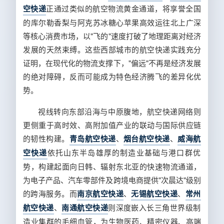
空快递
正通过类似的航空物流黄金通道，将享誉全国
的库尔勒香梨与阿克苏冰糖心苹果高效运往北上广深
等核心消费市场，以"飞的"速度打破了地理距离对经济
发展的天然束缚。这些西部城市的航空快递实践充分
证明，在现代化的物流支撑下，"偏远"不再是经济发展
的绝对障碍，反而可能成为特色经济腾飞的差异化优
势。
视线转向东部沿海与中原腹地，航空快递网络则
更侧重于高时效、高附加值产业的联动与国际供应链
的韧性构建。
青岛航空快递
、
烟台航空快递
、
威海航
空快递
依托山东半岛雄厚的制造业基础与港口群优
势，构建起面向日韩、辐射东北亚的快速物流通道，
为电子产品、汽车零部件及跨境电商提供"次晨达"级别
的跨海服务。而
南京航空快递
、
无锡航空快递
、
常州
航空快递
、
南通航空快递
则深度嵌入长三角世界级制
造业集群的毛细血管，为生物医药、精密仪器、高端