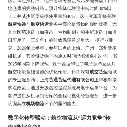
险。试点推行后，电子运单可覆盖从始发地机场至目的
地仓库的完整链路，预计将降低联运中转时间30%以
上，并减少纸质单据使用量约40%。这一变革直接关联
航空快递
与
航空快运
业务中高价值货物的履约效率，尤
其对医药冷链（如疫苗、生物制剂）和生鲜冷链（如进
口车厘子、三文鱼）的时效保障意义重大。 据行业测
算，2026年上半年，参与试点的上海、广州、郑州等枢
纽机场，其冷链货物平均通关时间已缩短至4.2小时，较
2025年同期下降18%。这一数据印证了电子运单互认对
航空物流基础设施的优化作用。作为深耕
航空货运
领域
的专业服务商，
上海货通货运代理有限公司
正积极对接
试点政策，通过升级温控追踪系统与电子运单平台，为
客户提供从机场到仓库的全程可视化冷链服务，进一步
巩固其在
机场物流
环节的履约能力。
数字化转型驱动：航空物流从“运力竞争”转