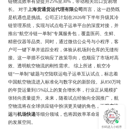
链物流效率有望提升25%至30%，带动相关出口贸易增
长。 对于
上海货通货运代理有限公司
而言，这一趋势既
是机遇也是挑战。公司正计划在2026年下半年升级其冷
链管理系统，实现与试点电子运单平台的深度对接，并
推出“航空冷链一单制”专属服务包，覆盖医药、生鲜、
精密仪器等品类。同时，通过微信公众号与小程序，客
户可一键下单并追踪全程，体验从机场到仓库的无缝衔
接。这一举措不仅响应了政策导向，也顺应了市场对高
效、透明航空物流的刚性需求。 综上所述，航空冷
链“一单制”破题与空陆联运电子运单互认试点，标志着
中国航空物流进入标准化与数字化的新阶段。从850万吨
的年货运量到15%以上的复合增长率，行业正从规模扩
张转向质量提升。未来，随着试点经验向全国推广，航
空物流将在全球供应链中扮演更关键的角色，而
航空快
运
与
机场快递
等细分领域，也将因效率革命迎来更广阔
的发展空间。
扫码进入小程序