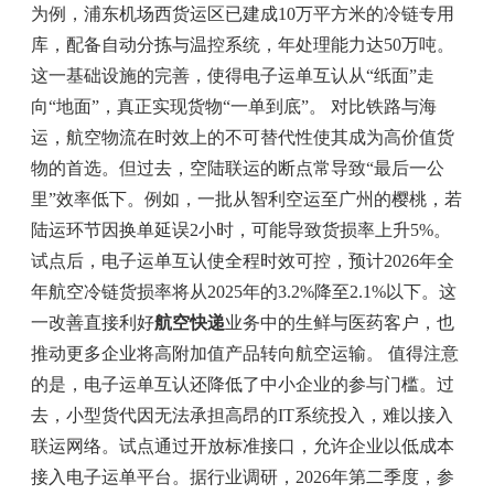
为例，浦东机场西货运区已建成10万平方米的冷链专用
库，配备自动分拣与温控系统，年处理能力达50万吨。
这一基础设施的完善，使得电子运单互认从“纸面”走
向“地面”，真正实现货物“一单到底”。 对比铁路与海
运，航空物流在时效上的不可替代性使其成为高价值货
物的首选。但过去，空陆联运的断点常导致“最后一公
里”效率低下。例如，一批从智利空运至广州的樱桃，若
陆运环节因换单延误2小时，可能导致货损率上升5%。
试点后，电子运单互认使全程时效可控，预计2026年全
年航空冷链货损率将从2025年的3.2%降至2.1%以下。这
一改善直接利好
航空快递
业务中的生鲜与医药客户，也
推动更多企业将高附加值产品转向航空运输。 值得注意
的是，电子运单互认还降低了中小企业的参与门槛。过
去，小型货代因无法承担高昂的IT系统投入，难以接入
联运网络。试点通过开放标准接口，允许企业以低成本
接入电子运单平台。据行业调研，2026年第二季度，参