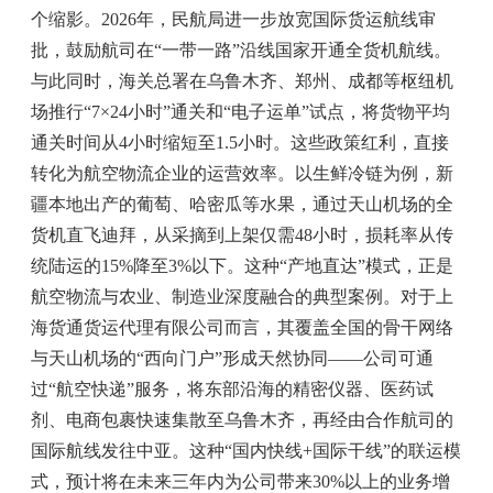
个缩影。2026年，民航局进一步放宽国际货运航线审
批，鼓励航司在“一带一路”沿线国家开通全货机航线。
与此同时，海关总署在乌鲁木齐、郑州、成都等枢纽机
场推行“7×24小时”通关和“电子运单”试点，将货物平均
通关时间从4小时缩短至1.5小时。这些政策红利，直接
转化为航空物流企业的运营效率。以生鲜冷链为例，新
疆本地出产的葡萄、哈密瓜等水果，通过天山机场的全
货机直飞迪拜，从采摘到上架仅需48小时，损耗率从传
统陆运的15%降至3%以下。这种“产地直达”模式，正是
航空物流与农业、制造业深度融合的典型案例。对于上
海货通货运代理有限公司而言，其覆盖全国的骨干网络
与天山机场的“西向门户”形成天然协同——公司可通
过“航空快递”服务，将东部沿海的精密仪器、医药试
剂、电商包裹快速集散至乌鲁木齐，再经由合作航司的
国际航线发往中亚。这种“国内快线+国际干线”的联运模
式，预计将在未来三年内为公司带来30%以上的业务增