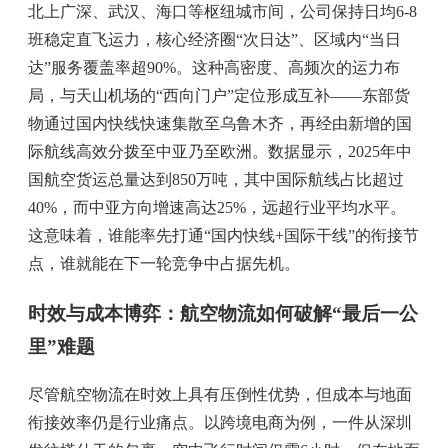
北上广深、武汉、海口等枢纽城市间，公司保持日均6-8
班稳定直飞运力，核心经济圈“次日达”、区域内“当日
达”服务覆盖率超90%。这种高密度、高频次的运力布
局，与天山机场的“西向门户”定位形成互补——东部货
物通过国内快线快速集散至乌鲁木齐，再经由新增的国
际航线高效分拨至中亚乃至欧洲。数据显示，2025年中
国航空货运总量达到850万吨，其中国际航线占比超过
40%，而中亚方向增速高达25%，远超行业平均水平。
这意味着，谁能率先打通“国内快线+国际干线”的衔接节
点，谁就能在下一轮竞争中占据先机。
时效与成本博弈：航空物流如何破解“最后一公
里”难题
尽管航空物流在时效上具有压倒性优势，但成本与地面
衔接效率仍是行业痛点。以跨境电商为例，一件从深圳