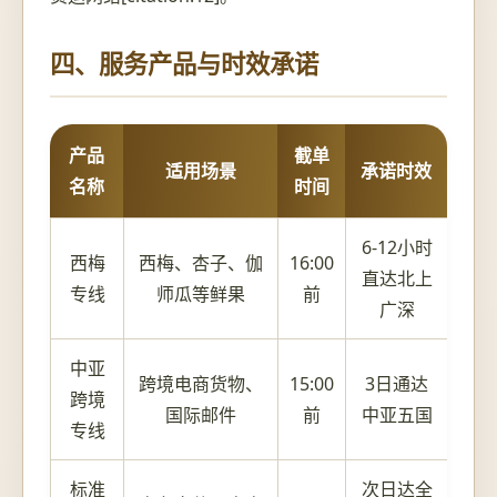
四、服务产品与时效承诺
产品
截单
适用场景
承诺时效
名称
时间
6-12小时
西梅
西梅、杏子、伽
16:00
直达北上
专线
师瓜等鲜果
前
广深
中亚
跨境电商货物、
15:00
3日通达
跨境
国际邮件
前
中亚五国
专线
标准
次日达全