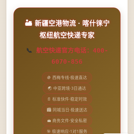
🏜️ 新疆空港物流 · 喀什徕宁
枢纽航空快递专家
📞
航空快递官方电话：400-
6070-856
🍇 西梅专线·极速直达
🌏 中亚跨境·3日通达
📄 标准快件·稳定时效
🏙️ 同城当日·极速送达
💼 商务文件·安全私密
🎯 极速响应·1对1服务