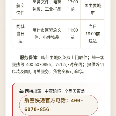
商务文件、电商
17:00
航空
国主要城
包裹、工业样品
前
快件
市
同城
当日
喀什市区紧急文
11:00
当日
18:00前
件、小件物品
前
达
送达
服务保障
：喀什主城区免费上门取件；统一客
服热线 400-6070856，7×12小时在线；提供冷链
包装及国际清关服务；货物全程可追踪。
🏜️ 西梅出疆 · 中亚跨境 · 全品类覆盖
航空快递官方电话：400-
6070-856