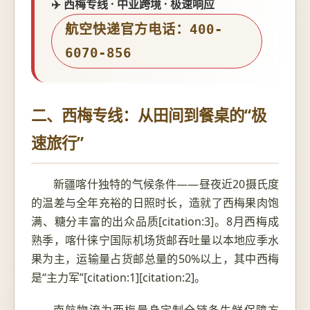
✈️ 西梅专线 · 中亚跨境 · 极速响应
航空快递官方电话：400-
6070-856
二、西梅专线：从田间到餐桌的“极
速旅行”
新疆喀什独特的气候条件——昼夜近20摄氏度
的温差与全年充裕的日照时长，造就了西梅果肉饱
满、糖分丰富的出众品质[citation:3]。8月西梅成
熟季，喀什徕宁国际机场货邮吞吐量以本地应季水
果为主，运输量占货邮总量的50%以上，其中西梅
是“主力军”[citation:1][citation:2]。
南航物流为西梅量身定制全链条生鲜保障方