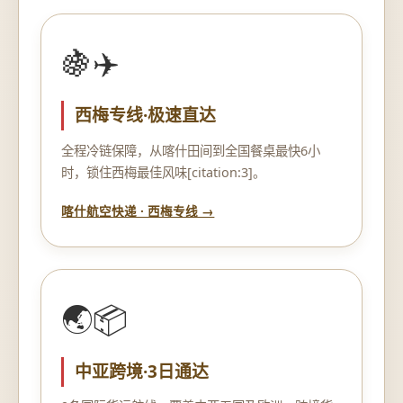
🍇✈️
西梅专线·极速直达
全程冷链保障，从喀什田间到全国餐桌最快6小
时，锁住西梅最佳风味[citation:3]。
喀什航空快递 · 西梅专线 →
🌏📦
中亚跨境·3日通达