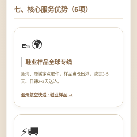
七、核心服务优势（6项）
👞🌍
鞋业样品全球专线
瓯海、鹿城定点取件，样品当晚出港，欧美3-5
天、日韩2-3天送达。
温州航空快递 · 鞋业样品 →
⚡🚚