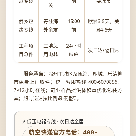
器专线
前
要城市
关
侨乡包
寄往海
15:00
欧洲3-5天，美
裹专线
外亲友
前
国4-6天
工程项
工地急
24小时
次日达/隔日达
目急件
用电器
响应
服务承诺
：温州主城区及瓯海、鹿城、乐清柳
市免费上门取件；统一客服热线 400-6070856，
7×12小时在线；鞋业样品提供体积重优化包装方
案；超时送达按比例退还运费。
⚡ 低压电器专线 · 次日达全国
航空快递官方电话：400-