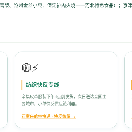
雪梨、沧州金丝小枣、保定驴肉火烧——河北特色食品）；京
🧥⚡
纺织快反专线
全
辛集皮革服装下午4点前发货，次日送达全国主
要城市，小单快反供应链利器。
石家庄航空快递 · 快反纺织 →