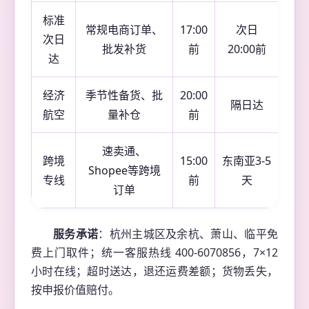
标准
常规电商订单、
17:00
次日
次日
批发补货
前
20:00前
达
经济
季节性备货、批
20:00
隔日达
航空
量补仓
前
速卖通、
跨境
15:00
东南亚3-5
Shopee等跨境
专线
前
天
订单
服务承诺
：杭州主城区及余杭、萧山、临平免
费上门取件；统一客服热线 400-6070856，7×12
小时在线；超时送达，退还运费差额；货物丢失，
按申报价值赔付。