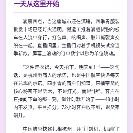
一天从这里开始
凌晨四点，当这座城市还在沉睡，四季青服装
批发市场已经灯火通明。搬运工推着满载货物的板
车在人流中穿行，打包声、吆喝声、胶带撕裂声交
织在一起。直播间里，主播们对着手机镜头试穿当
季新款，屏幕上滚动的订单数字以秒为单位跳动。
“这件连衣裙，今天拍下，明天到！”——这句
话，是杭州电商人的承诺，也是中国航空快递每天
在兑现的承诺。四季青的商户们知道，直播带货的
核心秘密不是话术，不是灯光，而是“快”。客户在
直播间下单的那一刻，倒计时就开始了——48小时
内不发货，平台扣分；72小时客户收不到，退货率
飙升。
中国航空快递扎根杭州，用“门到机、机到门”