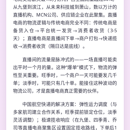
从九堡到滨江，从未来科技城到萧山，数以万计的
直播机构、MCN公司、供应链企业在此聚集。直播
电商的物流逻辑与传统电商完全不同：传统电商是
备货入仓→平台统一发货→消费者收货（3-5
天）；直播电商是直播间下单→商户打包→快递揽
收→消费者收货（隔日达是底线）。
直播间的流量是脉冲式的——一场直播可能卖
出平时一个月的量。这种“爆单”模式下，物流的弹
性至关重要。旺季时，一个商户一天可能要发几千
单；淡季时，可能只有几十单。能接住这种波动的
物流公司，才是直播电商真正需要的伙伴。
中国航空快递的解决方案：弹性运力调度（与
多家航司建立合作关系，旺季提前锁定仓位，淡季
灵活调整）；极速揽收响应（在九堡、四季青、乔
司等直播电商聚集区设置固定揽收路线，下单后1