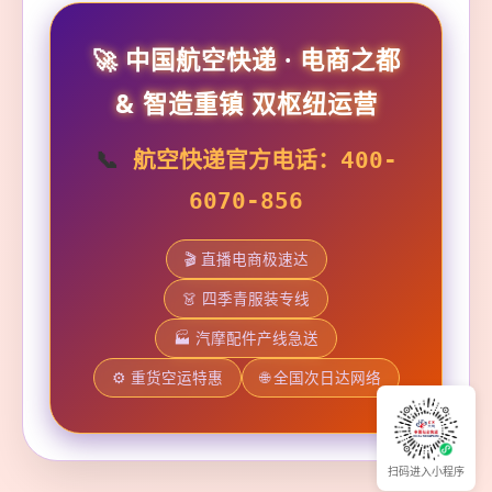
🚀 中国航空快递 · 电商之都
& 智造重镇 双枢纽运营
📞
航空快递官方电话：400-
6070-856
🎬 直播电商极速达
👗 四季青服装专线
🏭 汽摩配件产线急送
⚙️ 重货空运特惠
🌐 全国次日达网络
扫码进入小程序