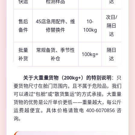
快运
检测样品
达
次日/
售后
4S店急用配件、维
10-
隔日
备件
修替换件
100kg
达
批量
常规备货、季节性
隔日
100kg+
补货
补仓
达
关于大重量货物（200kg+）的特别说明
：只
要货物尺寸在舱门范围内，且不属于危险品，我们
可以通过“包舱”或“散货集运”的方式承接。大重量
货物的优势是公斤单价更低——重量越大，每公斤
运费越便宜。具体价格请致电 400-6070856 咨
询。