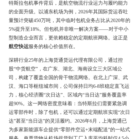
特斯拉包机事件背后，是航空物流行业运力与履约能力
的全面升级。以浦东机场为例，2026年其国际货运吞吐
量预计突破450万吨，其中临时包机业务占比从2020年的
5%提升至18%。但包机并非唯一解决方案——对于中小
型制造企业而言，更依赖稳定的定期航班网络。这正是
航空快运
服务的核心价值所在。
深耕行业25年的上海货通货运代理有限公司，通过控
股“中货航空”，在广东、湖北、海南设立三大区域公
司，构建了覆盖全国的骨干物流网络。在北上广深、武
汉、海口等枢纽城市间，公司保持日均6-8班稳定直飞运
力，核心经济圈“次日达”、区域内“当日达”服务覆盖率
超90%。这一网络密度意味着：当特斯拉们需要紧急调
运零部件时，除了包机，还可以通过定期航班实现“次日
达”甚至“当日达”的灵活履约。2026年6月，上海货通已
为多家新能源车企提供“零部件空运+末端配送”的一站式
服务，单票货物从机场提货到工厂入库平均耗时仅4.5小