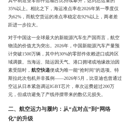
其中制造业零部件运输占比持续攀升，达到总运量的
35%以上。相比之下，海运准点率在2026年第一季度仅
为62%，而航空货运的准点率稳定在92%以上，两者差
距进一步拉大。
对于中国这一全球最大的新能源汽车生产国而言，航空
物流的价值尤为突出。2026年，中国新能源汽车产量预
计突破1500万辆，其中约30%的零部件依赖进口或跨区
域调拨。当海运、陆运因天气、港口拥堵或地缘政治因
素受阻时，
航空快递
便成为唯一能“抢时间”的选项。特
斯拉此次包机并非孤例——2026年5月，比亚迪也曾通过
空运从日本紧急调运IGBT芯片，单次运费超过200万
元，但成功避免了产线停摆带来的数亿元损失。
二、航空运力与履约：从“点对点”到“网络
化”的升级