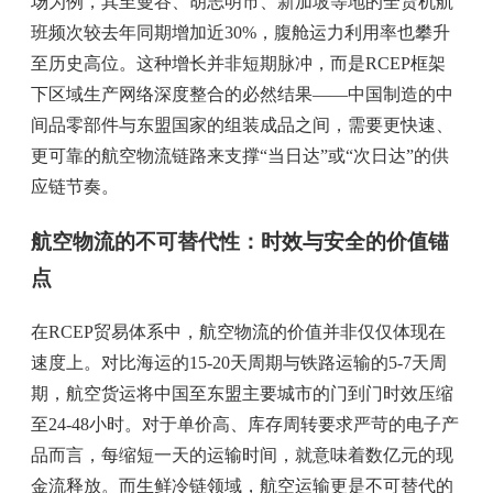
场为例，其至曼谷、胡志明市、新加坡等地的全货机航
班频次较去年同期增加近30%，腹舱运力利用率也攀升
至历史高位。这种增长并非短期脉冲，而是RCEP框架
下区域生产网络深度整合的必然结果——中国制造的中
间品零部件与东盟国家的组装成品之间，需要更快速、
更可靠的航空物流链路来支撑“当日达”或“次日达”的供
应链节奏。
航空物流的不可替代性：时效与安全的价值锚
点
在RCEP贸易体系中，航空物流的价值并非仅仅体现在
速度上。对比海运的15-20天周期与铁路运输的5-7天周
期，航空货运将中国至东盟主要城市的门到门时效压缩
至24-48小时。对于单价高、库存周转要求严苛的电子产
品而言，每缩短一天的运输时间，就意味着数亿元的现
金流释放。而生鲜冷链领域，航空运输更是不可替代的