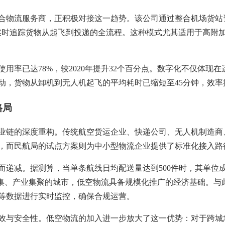
合物流服务商，正积极对接这一趋势。该公司通过整合机场货站
实时追踪货物从起飞到投递的全流程。这种模式尤其适用于高附
使用率已达78%，较2020年提升32个百分点。数字化不仅体
动，货物从卸机到无人机起飞的平均耗时已缩短至45分钟，效率
格局
业链的深度重构。传统航空货运企业、快递公司、无人机制造商
，而民航局的试点方案则为中小型物流企业提供了标准化接入路
递减。据测算，当单条航线日均配送量达到500件时，其单位成
密集、产业集聚的城市，低空物流具备规模化推广的经济基础。与
等数据进行实时监控，确保合规运营。
效与安全性。低空物流的加入进一步放大了这一优势：对于跨城急