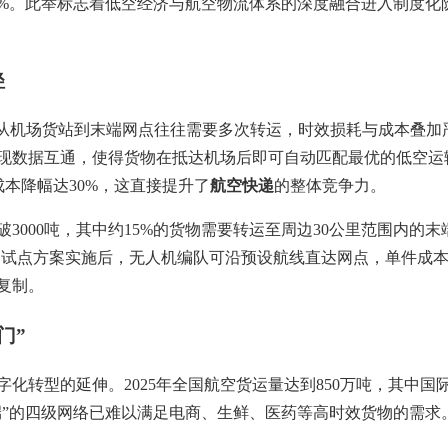
0%。此举标志着低空经济与航空物流体系的深度融合进入制度化
径
物从机场货站到末端网点往往需要多次转运，时效损耗与成本叠加
现数据互通，使得货物在抵达机场后即可自动匹配最优的低空运
成本降幅达30%，这直接提升了
航空快递
的整体竞争力。
3000吨，其中约15%的货物需要转运至周边30公里范围内的
。试点方案实施后，无人机编队可沿预设航线直达网点，单件成本降
复制。
门”
转型的延伸。2025年全国航空货运量达到850万吨，其中国际
末端”的四级网络已难以满足电商、生鲜、医药等高时效货物的需