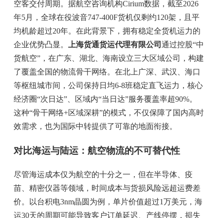
空客交付周期。据航空咨询机构Cirium数据，截至2026
年5月，全球在役波音747-400F货机仅剩约120架，且平
均机龄超过20年。在此背景下，拥有稳定全货机运力的
企业优势凸显。
上海货通货运代理有限公司
通过控股“中
货航空”，在广东、湖北、海南设立三大区域公司，构建
了覆盖全国的物流骨干网络。在北上广深、武汉、海口
等枢纽城市间，公司保持日均6-8班稳定直飞运力，核心
经济圈“次日达”、区域内“当日达”服务覆盖率超90%。
这种“骨干网络+区域深耕”的模式，不仅保障了国内高时
效需求，也为国际中转提供了可靠的地面衔接。
对比海运与陆运：航空物流的不可替代性
尽管海运成本仅为航空的十分之一，但在半导体、疫
苗、精密仪器等领域，时间成本与货损风险远超运费差
价。以台积电3nm晶圆为例，单片价值超过1万美元，海
运30天的周期可能导致客户订单延迟、产线停摆，损失