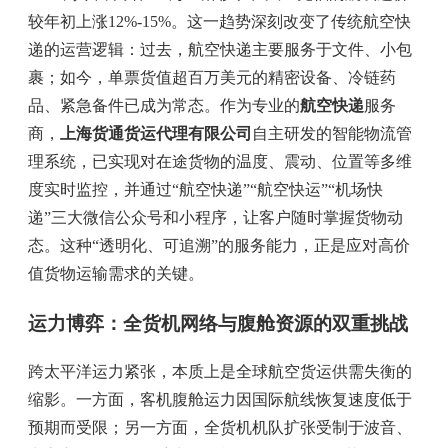
较年初上涨12%-15%。这一趋势深刻改变了传统航空快
递的运营逻辑：过去，航空快递主要服务于文件、小包
裹；如今，单票货值超百万美元的精密设备、冷链药
品、紧急备件已成为常态。作为专业的
航空快递
服务
商，
上海货通货运代理有限公司
自主研发的智能物流管
理系统，已实现对在途货物的温度、震动、位置等多维
度实时监控，并通过“航空快递”“航空快运”“机场快
递”三大微信公众号和小程序，让客户随时掌握货物动
态。这种“透明化、可追溯”的服务能力，正是应对高价
值货物运输需求的关键。
运力博弈：全货机网络与腹舱资源的双重挑战
跨太平洋运力紧张，本质上是全球航空货运供需失衡的
缩影。一方面，客机腹舱运力因国际航线恢复速度低于
预期而受限；另一方面，全货机机队扩张受制于波音、