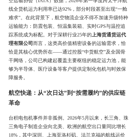
空运输协会（IATA）数据，2026年第一季度跨太平洋航
线全货机运力利用率已达92%，部分时段甚至出现“一舱
难求”。在此背景下，航空物流企业不得不加速升级特种
运输能力：防震包装、恒温集装箱、实时GPS与温控追
踪系统成为标配。对于深耕行业25年的
上海货通货运代
理有限公司
而言，这类高价值精密设备的运输需求，恰
恰是其核心优势所在——通过控股“中货航空”及全国骨
干网络，公司已构建起覆盖主要枢纽的稳定运力池，能
够为半导体、医疗设备等客户提供定制化包机与时效保
障服务。
航空快递：从“次日达”到“按需履约”的供应链
革命
台积电包机事件并非孤例。2026年5月以来，长三角、珠
三角电子制造企业向北美、欧洲的航空出口量同比增长
18%，其中深圳、上海至洛杉矶、法兰克福的航线运价