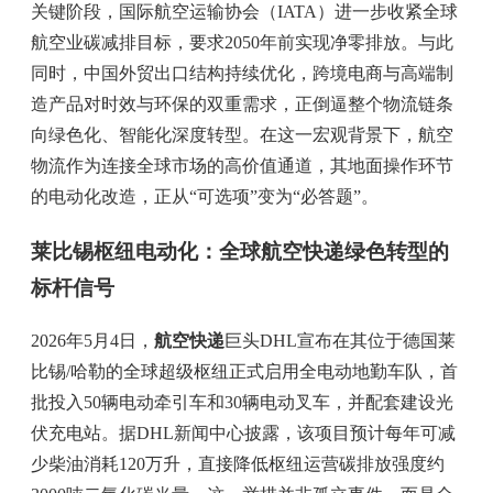
关键阶段，国际航空运输协会（IATA）进一步收紧全球
航空业碳减排目标，要求2050年前实现净零排放。与此
同时，中国外贸出口结构持续优化，跨境电商与高端制
造产品对时效与环保的双重需求，正倒逼整个物流链条
向绿色化、智能化深度转型。在这一宏观背景下，航空
物流作为连接全球市场的高价值通道，其地面操作环节
的电动化改造，正从“可选项”变为“必答题”。
莱比锡枢纽电动化：全球航空快递绿色转型的
标杆信号
2026年5月4日，
航空快递
巨头DHL宣布在其位于德国莱
比锡/哈勒的全球超级枢纽正式启用全电动地勤车队，首
批投入50辆电动牵引车和30辆电动叉车，并配套建设光
伏充电站。据DHL新闻中心披露，该项目预计每年可减
少柴油消耗120万升，直接降低枢纽运营碳排放强度约