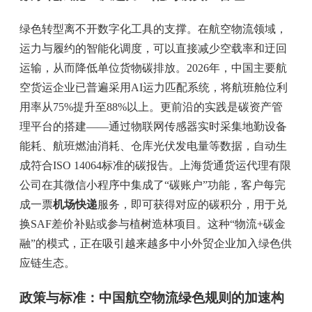
绿色转型离不开数字化工具的支撑。在航空物流领域，
运力与履约的智能化调度，可以直接减少空载率和迂回
运输，从而降低单位货物碳排放。2026年，中国主要航
空货运企业已普遍采用AI运力匹配系统，将航班舱位利
用率从75%提升至88%以上。更前沿的实践是碳资产管
理平台的搭建——通过物联网传感器实时采集地勤设备
能耗、航班燃油消耗、仓库光伏发电量等数据，自动生
成符合ISO 14064标准的碳报告。上海货通货运代理有限
公司在其微信小程序中集成了“碳账户”功能，客户每完
成一票
机场快递
服务，即可获得对应的碳积分，用于兑
换SAF差价补贴或参与植树造林项目。这种“物流+碳金
融”的模式，正在吸引越来越多中小外贸企业加入绿色供
应链生态。
政策与标准：中国航空物流绿色规则的加速构