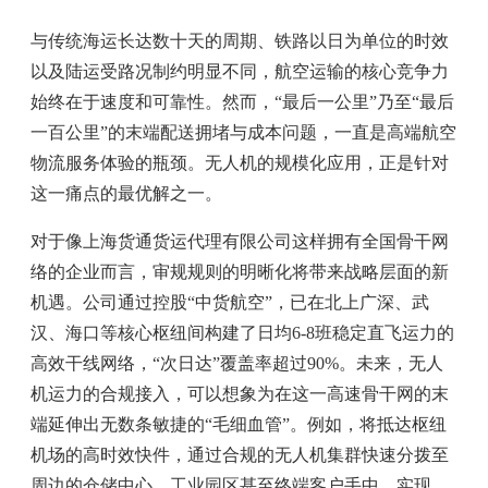
与传统海运长达数十天的周期、铁路以日为单位的时效
以及陆运受路况制约明显不同，
航空运输
的核心竞争力
始终在于速度和可靠性。然而，“最后一公里”乃至“最后
一百公里”的末端配送拥堵与成本问题，一直是高端航空
物流服务体验的瓶颈。无人机的规模化应用，正是针对
这一痛点的最优解之一。
对于像上海货通货运代理有限公司这样拥有全国骨干网
络的企业而言，审规规则的明晰化将带来战略层面的新
机遇。公司通过控股“中货航空”，已在北上广深、武
汉、海口等核心枢纽间构建了日均6-8班稳定直飞运力的
高效干线网络，“次日达”覆盖率超过90%。未来，无人
机运力的合规接入，可以想象为在这一高速骨干网的末
端延伸出无数条敏捷的“毛细血管”。例如，将抵达枢纽
机场的高时效快件，通过合规的无人机集群快速分拨至
周边的仓储中心、工业园区甚至终端客户手中，实现