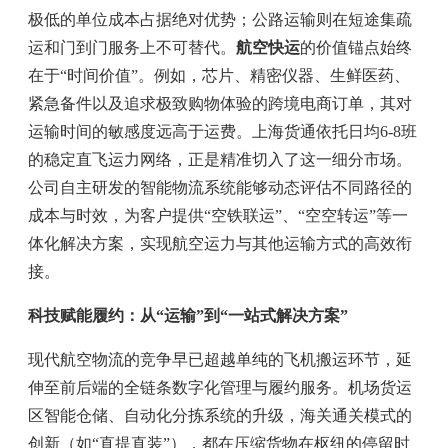
极低的单位成本占据绝对优势；公路运输则在短途集疏
运和门到门服务上不可替代。
航空快运
的价值锚点始终
在于“时间价值”。例如，芯片、精密仪器、生鲜医药、
紧急备件以及追求极致购物体验的跨境电商订单，其对
运输时间的敏感度远高于运费。上海货通依托日均6-8班
的稳定直飞运力网络，正是精准切入了这一细分市场。
公司自主研发的智能物流系统能够动态评估不同路径的
成本与时效，为客户提供“空铁联运”、“空空转运”等一
体化解决方案，实现航空运力与其他运输方式的高效衔
接。
科技赋能履约：从“运输”到“一站式解决方案”
现代航空物流的竞争早已超越单纯的飞机搬运环节，延
伸至前后端的全链条数字化管理与履约服务。机场货运
区智能仓储、自动化分拣系统的升级，海关通关模式的
创新（如“直提直装”），都在压缩货物在枢纽的停留时