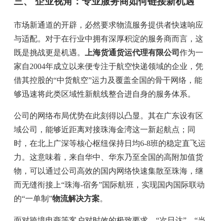
三、 企业视角：专业服务商如何链接新机遇
市场新通道的开辟，必然要求物流服务提供者快速响应
与适配。对于在行业中拥有深厚积淀的服务商而言，这
既是挑战更是机遇。
上海货通货运代理有限公司
作为一
家自2004年成立以来便专注于航空快递领域的企业，凭
借其控股的“中货航空”运力及覆盖全国的骨干网络，能
够迅速将此类区域性新航线整合进自身的服务体系。
公司的网络布局优势在此刻得以凸显。其在广东设有区
域公司，能够近距离对接珠海金湾这一新起航点；同
时，在北上广深等核心枢纽保持日均6-8班的稳定直飞运
力。这意味着，来自华中、华东乃至全国的高附加值货
物，可以通过公司高效的国内网络快速集散至珠海，继
而无缝衔接上“珠海-宿务”国际航班，实现国内国际联动
的“一单制”
物流解决方案
。
面对跨境电商等客户对时效的极致要求，“次日达”、“当