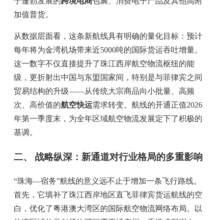
于蓬勃发展的
跨境电商
包裹、消费电子产品及其他高附
加值普货。
从数据层面看，这条新航线具有明确的量化目标：预计
每年将为金湾机场带来近5000吨的国际货运吞吐增量。
这一数字不仅直接提升了珠江西岸航空物流枢纽的能
级，更折射出中国与东盟国家间，特别是与菲律宾之间
贸易结构的升级——从传统大宗商品向小批量、高频
次、高价值的
航空快运
需求转变。航线的开通正值2026
年第一季度末，为全年区域航空物流发展定下了积极的
基调。
二、 战略纵深：新通道对行业格局的多重影响
“珠海—宿务”航线的意义远不止于增加一条飞行路线。
首先，它填补了珠江西岸地区直飞菲律宾货运航线的空
白，优化了粤港澳大湾区的国际航空物流网络布局。以