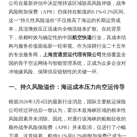
公司在最新评估中决定维持该区域较高风险评级，战争
风险附加保费（APR）仍保持在船值的0.1%-0.2%区间。
这一“持久性风险溢价”不仅推高了海运的长期运营成
本，其涟漪效应正迅速向全物流链条扩散。在此背景
下，依赖时效与确定性的中国
航空快递
行业，其成本结
构与服务价值面临新一轮审视。作为深耕行业二十五年
的专业服务商，
上海货通货运代理有限公司
凭借覆盖全
国的骨干空运网络与智能管理系统，正成为众多企业对
冲地缘风险、保障供应链韧性的关键一环。
一、持久风险溢价：海运成本压力向空运传导
根据2026年3月4日的最新行业消息，国际主要航运保险
公司经过评估后一致认为，霍尔木兹海峡区域的根本性
风险因素并未消除。因此，对通行该海峡的船舶征收的
额外战争风险保险费（APR）并未取消，仅进行了小幅
下调。这意味着，船值0.1%至0.2%的附加保费已成为一