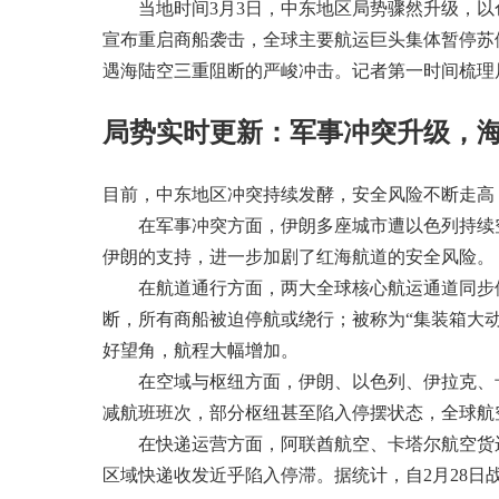
当地时间3月3日，中东地区局势骤然升级，以
宣布重启商船袭击，全球主要航运巨头集体暂停苏
遇海陆空三重阻断的严峻冲击。记者第一时间梳理
局势实时更新：军事冲突升级，
目前，中东地区冲突持续发酵，安全风险不断走高
在军事冲突方面，伊朗多座城市遭以色列持续空
伊朗的支持，进一步加剧了红海航道的安全风险。
在航道通行方面，两大全球核心航运通道同步停摆
断，所有商船被迫停航或绕行；被称为“集装箱大
好望角，航程大幅增加。
在空域与枢纽方面，伊朗、以色列、伊拉克、卡
减航班班次，部分枢纽甚至陷入停摆状态，全球航
在快递运营方面，阿联酋航空、卡塔尔航空货运等
区域快递收发近乎陷入停滞。据统计，自2月28日