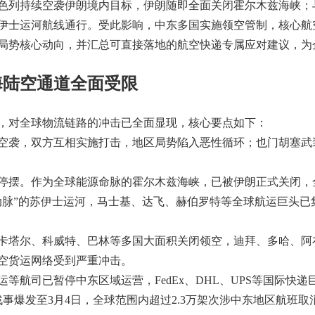
色列持续空袭伊朗境内目标，伊朗随即全面关闭霍尔木兹海峡；
伊士运河航线通行。受此影响，中东多国实施领空管制，核心航
局势核心动向，并汇总可直接落地的航空快递专属应对建议，为
海陆空通道全面受限
，对全球物流链路的冲击已全面显现，核心要点如下：
袭，双方互相实施打击，地区局势陷入恶性循环；也门胡塞武
。作为全球能源命脉的霍尔木兹海峡，已被伊朗正式关闭，全球
动脉”的苏伊士运河，马士基、达飞、赫伯罗特等全球航运巨头已
塔尔、科威特、巴林等多国大面积关闭领空，迪拜、多哈、阿
空货运网络受到严重冲击。
航司已暂停中东区域运营，FedEx、DHL、UPS等国际快
战事爆发至3月4日，全球范围内超过2.3万架次涉中东地区航班