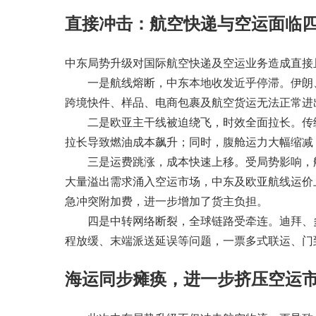
直接冲击：航空快递与空运面临
中东局势升级对国际航空快递及空运业务造成直接
一是航线熔断，中东本地收发近乎停滞。伊朗、
跨境快件、样品、电商包裹及航空货运无法正常进
二是欧亚主干线被迫绕飞，时效全面拉长。传统“
拉长导致燃油成本飙升；同时，腹舱运力大幅缩减
三是运费跳涨，成本快速上移。受局势影响，航
大量溢出需求涌入空运市场，中东及欧亚航线运价
急冲突附加费，进一步增加了货主负担。
四是中转网络断裂，全球链路受牵连。迪拜、多
程放缓、末端派送延误等问题，一票多式联运、门
海运同步瘫痪，进一步挤压空运