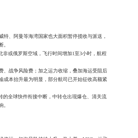
威特、阿曼等海湾国家也大面积暂停揽收与派送，
断。
非或俄罗斯空域，飞行时间增加1至3小时，航程
费、战争风险费；加之运力收缩，叠加海运受阻后
输成本抬升最为明显，部分航司已开始征收高额紧
转的全球快件衔接中断，中转仓出现爆仓、清关流
响。