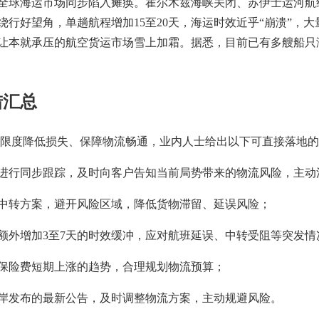
球海运市场同步陷入瘫痪。霍尔木兹海峡关闭、苏伊士运河航线
行好望角，单趟航程增加15至20天，海运时效近乎“崩溃”，
让本就承压的航空货运市场雪上加霜。据悉，目前已有多艘船只
措汇总
限度降低损失、保障物流畅通，业内人士给出以下可直接落地的
行同步跟踪，及时向客户告知当前局势带来的物流风险，主动
转方案，避开风险区域，降低货物滞留、延误风险；
外增加3至7天的时效缓冲，应对航班延误、中转受阻等突发情
险费短期上涨的趋势，合理规划物流预算；
发布的最新公告，及时调整物流方案，主动规避风险。