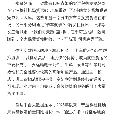
夜幕降临，一架载有13吨青蟹的货运包机稳稳降落
在宁波栎社机场货运站，9车重达1至2吨的集装货堆迅速
完成装卸入库。这些青蟹一部分由货主直接提货送往市
场，另一部分则通过“卡车航班”中转发往杭州、上海等
长三角城市。“我们每天跑1至2趟，旺季可达3趟，随叫
随到，全力保障货物时效。”“卡车航班”司机卢家苇说。
作为空陆联运的地面核心环节，“卡车航班”又称“虚
拟航班”，以机动灵活、速度快的优势，成为航空货运的
重要补充，主要运输电子配件、生鲜、设备零件等对时
效性和安全性要求较高的高附加值产品。通过这一模
式，进口货物从到港申报、空陆联运到最终核销通关，
可实现24小时内全部完成，高效便捷的服务吸引了大量
货源集聚。
货运平台大数据显示，2025年以来，宁波栎社机场
周转货物运输量同比增长95%，通过机场中转至各地的