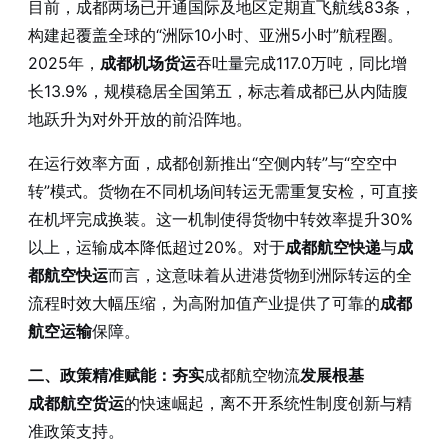
目前，成都两场已开通国际及地区定期直飞航线83条，
构建起覆盖全球的“洲际10小时、亚洲5小时”航程圈。
2025年，
成都机场货运
吞吐量完成117.0万吨，同比增
长13.9%，规模稳居全国第五，标志着成都已从内陆腹
地跃升为对外开放的前沿阵地。
在运行效率方面，成都创新推出“空侧内转”与“空空中
转”模式。货物在不同机场间转运无需重复安检，可直接
在机坪完成换装。这一机制使得货物中转效率提升30%
以上，运输成本降低超过20%。对于
成都航空快递
与
成
都航空快运
而言，这意味着从进港货物到洲际转运的全
流程时效大幅压缩，为高附加值产业提供了可靠的
成都
航空运输
保障。
二、政策精准赋能：夯实
成都航空物流
发展根基
成都航空货运
的快速崛起，离不开系统性制度创新与精
准政策支持。