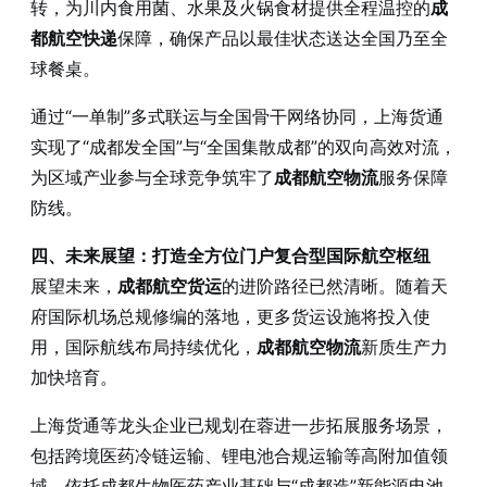
转，为川内食用菌、水果及火锅食材提供全程温控的
成
都航空快递
保障，确保产品以最佳状态送达全国乃至全
球餐桌。
通过“一单制”多式联运与全国骨干网络协同，上海货通
实现了“成都发全国”与“全国集散成都”的双向高效对流，
为区域产业参与全球竞争筑牢了
成都航空物流
服务保障
防线。
四、未来展望：打造全方位门户复合型国际航空枢纽
展望未来，
成都航空货运
的进阶路径已然清晰。随着天
府国际机场总规修编的落地，更多货运设施将投入使
用，国际航线布局持续优化，
成都航空物流
新质生产力
加快培育。
上海货通等龙头企业已规划在蓉进一步拓展服务场景，
包括跨境医药冷链运输、锂电池合规运输等高附加值领
域。依托成都生物医药产业基础与“成都造”新能源电池