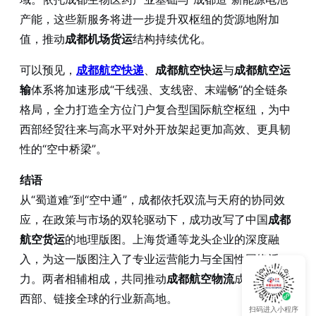
产能，这些新服务将进一步提升双枢纽的货源地附加
值，推动
成都机场货运
结构持续优化。
可以预见，
成都航空快递
、
成都航空快运
与
成都航空运
输
体系将加速形成“干线强、支线密、末端畅”的全链条
格局，全力打造全方位门户复合型国际航空枢纽，为中
西部经贸往来与高水平对外开放架起更加高效、更具韧
性的“空中桥梁”。
结语
从“蜀道难”到“空中通”，成都依托双流与天府的协同效
应，在政策与市场的双轮驱动下，成功改写了中国
成都
航空货运
的地理版图。上海货通等龙头企业的深度融
入，为这一版图注入了专业运营能力与全国性网络活
力。两者相辅相成，共同推动
成都航空物流
成为辐射中
西部、链接全球的行业新高地。
扫码进入小程序