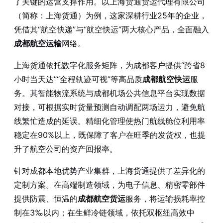
了关键的运营支撑作用。以上海货通货运代理有限公司
（简称：上海货通）为例，这家深耕行业25年的企业，
凭借其“航空快递”与“航空快运”两大核心产品，全面融入
成都航空运输
网络。
上海货通依托数字化服务矩阵，为成都客户提供“跨省8
小时当天达”“全程轨迹可视”等高品质
成都航空快运
服
务。其智能物流系统与成都机场公共信息平台实现数据
对接，可根据实时货量预测自动调配两场运力，避免航
线繁忙造成的延误。精细化管理使热门航线舱位利用率
稳定在90%以上，既保障了客户在旺季的发货权，也提
升了航空公司的资产回报率。
针对成都本地优势产业集群，上海货通提供了差异化的
定制方案。在高端制造领域，为电子信息、精密零部件
提供防震、恒温的
成都航空货运
服务，将运输损耗率控
制在3‰以内；在生鲜冷链领域，依托双枢纽高效中