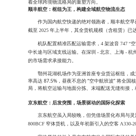
着全球跨境物流格局的重塑方向。
顺丰航空：枢纽为王，构建全域航空物流生态
作为国内航空快递的绝对领跑者，顺丰航空早已跳
截至 2025 年上半年，其全货机规模（含租赁）已达
机队配置精准匹配运输需求，4 架波音 747 “空中女皇
中长途与区域支线运输。在深圳 - 北京、上海 - 杭州
的市场需求承接能力。
鄂州花湖机场作为亚洲首座专业货运枢纽，成为顺丰航
率高达 87.5%，昼夜不息的 “空中航班波” 将
局，将航空运输与地面分拣、末端配送无缝衔接，构
京东航空：后发突围，场景驱动的国际化探索
京东航空虽入局较晚，但凭借场景化布局与灵活的运力
800BCF 窄体货机，以及年初新引入的空客 A330