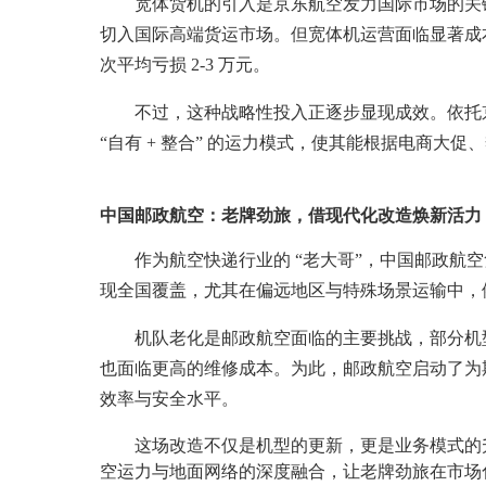
宽体货机的引入是京东航空发力国际市场的关键一步，
切入国际高端货运市场。但宽体机运营面临显著成本压力，
次平均亏损 2-3 万元。
不过，这种战略性投入正逐步显现成效。依托京
“自有 + 整合” 的运力模式，使其能根据电商
中国邮政航空：老牌劲旅，借现代化改造焕新活力
作为航空快递行业的 “老大哥”，中国邮政航空凭
现全国覆盖，尤其在偏远地区与特殊场景运输中，
机队老化是邮政航空面临的主要挑战，部分机型机龄已超 2
也面临更高的维修成本。为此，邮政航空启动了为期三年
效率与安全水平。
这场改造不仅是机型的更新，更是业务模式的升
空运力与地面网络的深度融合，让老牌劲旅在市场