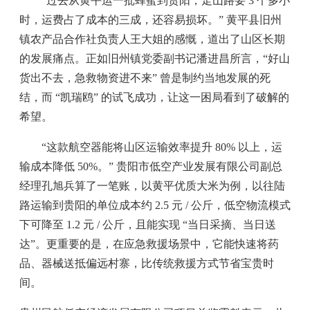
“过去从黄平运一批蜂蜜到贵阳，走山路要 3 个多小
时，运费占了成本的三成，还容易损坏。” 黄平县旧州
镇农产品合作社负责人王大姐的感慨，道出了山区长期
的发展痛点。正如旧州镇党委副书记潘进昌所言，“好山
货出不去，急救物资进不来” 曾是制约当地发展的死
结，而 “凯瑞鸥” 的试飞成功，让这一困局看到了破解的
希望。
“这款航空器能将山区运输效率提升 80% 以上，运
输成本降低 50%。” 贵阳市低空产业发展有限公司副总
经理孔旭兵算了一笔账，以黄平优质大米为例，以往陆
路运输到贵阳的单位成本约 2.5 元 / 公斤，低空物流模式
下可降至 1.2 元 / 公斤，且能实现 “当日采摘、当日送
达”。更重要的是，在应急救援场景中，它能快速将药
品、器械送抵偏远村寨，比传统救援方式节省宝贵时
间。