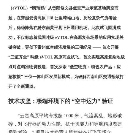
（eVTOL）“凯瑞鸥” 从贵阳修文县低空产业示范基地腾空而
起，在穿越云贵高原 118 公里崎岖山地、历经复杂气流考验
后，稳稳降落在黔东南黄平县旧州通用机场。此次试飞圆满成
功，不仅标志着我国吨级 eVTOL 在高原复杂场景的应用实现关
键突破，更创下贵州低空经济发展的三项纪录 —— 首次开展
“三证齐全” 吨级 eVTOL 高原商业试飞、首次实现高原复杂地貌
点对点精准物资投送、首次探索 “低空物流 + 特色农产品 + 应
急救援” 三位一体山区发展新模式，为破解西南山区交通瓶颈打
开了全新通道。
技术攻坚：极端环境下的 “空中运力” 验证
“云贵高原平均海拔超 1000 米，气流紊乱、地形破
碎，对飞行器的动力性能、抗干扰能力和导航精度都是
极致考验。” 项目技术负责人耀华站在试飞现场介