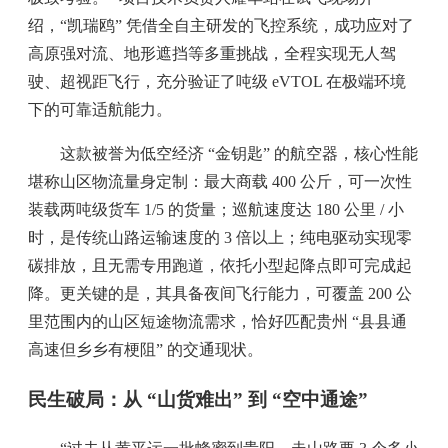
绍，“凯瑞鸥” 凭借全自主研发的飞控系统，成功应对了
高原强对流、地形遮挡等多重挑战，全程实现无人驾
驶、超视距飞行，充分验证了吨级 eVTOL 在极端环境
下的可靠适航能力。
这款被誉为低空经济 “金钥匙” 的航空器，核心性能
堪称山区物流量身定制：最大商载 400 公斤，可一次性
装载两吨级货车 1/5 的货量；巡航速度达 180 公里 / 小
时，是传统山路运输速度的 3 倍以上；纯电驱动实现零
碳排放，且无需专用跑道，依托小型起降点即可完成起
降。更关键的是，其具备夜间飞行能力，可覆盖 200 公
里范围内的山区短途物流需求，恰好匹配贵州 “县县通
高速但乡乡有梗阻” 的交通现状。
民生破局：从 “山货难出” 到 “空中通途”