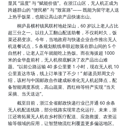
显其 “温度” 与 “赋能价值”。在浙江山区，无人机正成为
跨越群山的 “便民桥” 与 “致富路”—— 既能为留守老人送
上热乎饭菜，也能让高山农产品快速出山。
桐庐县横村镇凤联村地处深山，60 岁以上老人占比
超三分之一。以往人工翻山配送助餐，不仅耗时久，饭
菜还易变凉。今年，当地政府与快递企业合作推出无人
机送餐试点，5 条规划航线串联起散落在群山间的 5 个
自然村，让老人正午就能吃上热饭。而在海拔超 1000
米的金华盘前村，无人机彻底解决了农产品出山难
题。“以前公路运输 40 多公里要 1 小时，现在无人机 10
公里直达市场，线上订单涨了不少！” 邮递员郑周文介
绍，该村与中国邮政合作建成标准化无人机起降点，配
备智能调度系统，高山蔬菜、西红柿等特产实现 “当天
采摘、当天送达”。
截至目前，浙江全省邮政快递行业已开通 60 余条
无人机配送线路，部分线路实现常态化运行。未来，浙
江还将拓展无人机在乡村医疗配送、应急救援、农资运
输等领域的应用，让智慧物流红利覆盖更多偏远地区。