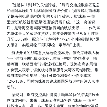
“这是从‘1 到 N’的关键跨越。” 珠海交通控股集团副总
经理闫卓瑾用生动比喻阐释航线价值：“如果说此前珠海
至越南包机是‘民宿迎客’的 0 到 1 破冰，那‘珠海 — 德
里’定班航线就是‘星级酒店’的品质升级。” 这一突破背
后，是珠海空港国际智慧物流园的硬核支撑 —— 作为国
内单体最大的智能化货站，其年处理能力已从 5 万吨跃
升至 30 万吨，配合斗门边检站 “7×24 小时随到随检” 通
关服务，实现货物 “即到即检、零等待” 上机。
航线开通的战略意义远超物流本身。依托港珠澳大桥
“一小时航空圈” 联动优势，珠海正构建 “协同港澳、辐
射粤西、联动西南” 的物流枢纽格局。珠海市商务局相
关负责人表示，该航线将直接服务大湾区高端制造、集
成电路等产业集群，预计可降低相关企业物流成本
12%-15%，同时为珠澳共建珠西国际航运枢纽注入实质
动能。
据规划，珠海交控集团将携手顺丰等伙伴持续拓展全
球航线网络。未来，珠海金湾机场将以 “珠海 — 德里”
航线为支点，进一步打通至东南亚、欧美等地的货运通