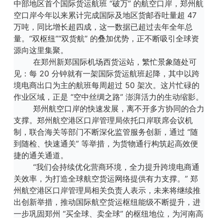
中部地区首个国际货运航班 “破万” 的航空口岸，郑州航
空口岸今年以来累计完成国际及地区货邮吞吐量超 47
万吨，同比增长超四成，这一数据已超过去年全年总
量。“双枢纽”“双货航” 的叠加优势，正不断吸引全球资
源向这里集聚。
在郑州新郑国际机场西货运站，繁忙景象随处可
见：每 20 分钟就有一架国际货运航班起降，其中以跨
境电商出口为主的航班每周超过 50 架次。这片忙碌的
作业区域，正是 “空中丝绸之路” 澎湃活力的生动缩影。
郑州航空口岸的快速发展，离不开多方协同的合力
支撑。郑州航空港区口岸管理局依托口岸联席会议机
制，联合海关等部门不断深化监管服务创新，通过 “随
到随检、快速通关” 等举措，为货物通行构筑起高效便
捷的通关通道。
“我们会持续优化营商环境，全力提升跨境电商通
关效率，为打造全球航空货运网络提供有力支撑。” 郑
州航空港区口岸管理局相关负责人表示，未来将继续推
出创新举措，推动国际航空货运枢纽能级不断提升，进
一步巩固郑州 “买全球、卖全球” 的枢纽地位，为河南高