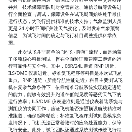
井然；技术保障团队则对空管雷达、通信导航等设备进
行全面检查与调试，保障设备在试飞期间始终处于最佳
运行状态，为飞行提供精准的技术支持；气象监测人员
更是 24 小时不间断关注天气变化，及时发布气象预警
信息，为试飞时间的确定与飞行科目调整提供科学依
据。
此次试飞并非简单的 “起飞 - 降落” 流程，而是涵盖
了多项核心科目测试，旨在全面验证新建南二跑道的运
行可靠性与安全性。其中，06R/24L 跑道 RNP 进近、
ILS/DME 仪表进近、标准复飞程序等科目是本次试飞的
重点。RNP 进近（所需导航性能进近）科目主要测试飞
机在复杂气象条件下，依靠精准导航系统实现稳定进近
的能力，能够有效提升跑道在低能见度等恶劣天气下的
运行效率；ILS/DME 仪表进准则是通过仪表着陆系统与
测距仪的协同工作，验证飞机能否按照预设航线精准对
准跑道，确保起降精度；标准复飞程序测试则是模拟突
发情况下，飞机无法正常着陆时的应急处置能力，保障
飞行安全。此外，试飞团队还通过系统测试传统飞行程