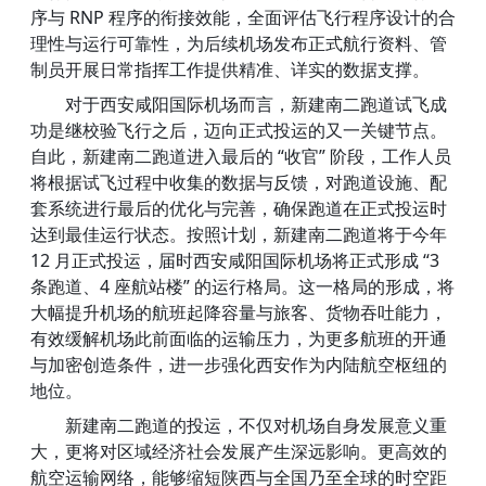
序与 RNP 程序的衔接效能，全面评估飞行程序设计的合
理性与运行可靠性，为后续机场发布正式航行资料、管
制员开展日常指挥工作提供精准、详实的数据支撑。
对于西安咸阳国际机场而言，新建南二跑道试飞成
功是继校验飞行之后，迈向正式投运的又一关键节点。
自此，新建南二跑道进入最后的 “收官” 阶段，工作人员
将根据试飞过程中收集的数据与反馈，对跑道设施、配
套系统进行最后的优化与完善，确保跑道在正式投运时
达到最佳运行状态。按照计划，新建南二跑道将于今年
12 月正式投运，届时西安咸阳国际机场将正式形成 “3
条跑道、4 座航站楼” 的运行格局。这一格局的形成，将
大幅提升机场的航班起降容量与旅客、货物吞吐能力，
有效缓解机场此前面临的运输压力，为更多航班的开通
与加密创造条件，进一步强化西安作为内陆航空枢纽的
地位。
新建南二跑道的投运，不仅对机场自身发展意义重
大，更将对区域经济社会发展产生深远影响。更高效的
航空运输网络，能够缩短陕西与全国乃至全球的时空距