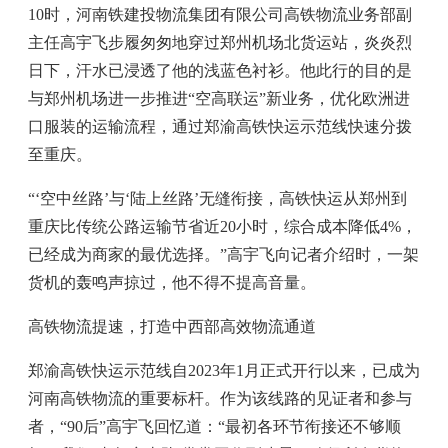
10时，河南铁建投物流集团有限公司高铁物流业务部副
主任高宇飞步履匆匆地穿过郑州机场北货运站，炎炎烈
日下，汗水已浸透了他的浅蓝色衬衫。他此行的目的是
与郑州机场进一步推进“空高联运”新业务，优化欧洲进
口服装的运输流程，通过郑渝高铁快运示范线快速分拨
至重庆。
“‘空中丝路’与‘陆上丝路’无缝衔接，高铁快运从郑州到
重庆比传统公路运输节省近20小时，综合成本降低4%，
已经成为商家的最优选择。”高宇飞向记者介绍时，一架
货机的轰鸣声掠过，他不得不提高音量。
高铁物流提速，打造中西部高效物流通道
郑渝高铁快运示范线自2023年1月正式开行以来，已成为
河南高铁物流的重要标杆。作为该线路的见证者和参与
者，“90后”高宇飞回忆道：“最初各环节衔接还不够顺