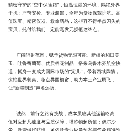
精密守护的“空中保险箱”，恒温恒湿的环境，隔绝外界
干扰；严苛安检、专业装卸，全程为货物保驾护航。高
值珠宝、精密仪器、救命药品，这些容不得半点闪失的
宝贝，托付给我们，定能毫发无损抵达终点。
广阔辐射范围，赋予货物无限可能。新疆的和田美
玉、吐鲁番葡萄、优质棉花制品，搭乘乌鲁木齐航空快
递，摇身一变成为国际市场的“宠儿”，带着西域风情，
惊艳世界餐桌、妆点异国橱窗，助力本土产业腾飞，
让“新疆制造”声名远扬。
诚然，前行之路有挑战，成本虽较其他运输略高，
但对应超凡速度与品质保障，堪称物超所值；偶尔沙
尘、暴雪侵扰航班，可依托专业应急预案与气象精准预