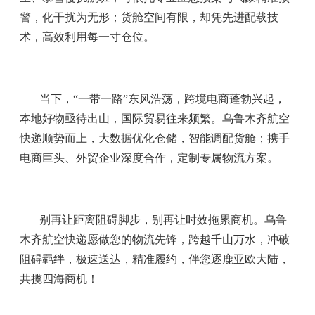
警，化干扰为无形；货舱空间有限，却凭先进配载技
术，高效利用每一寸仓位。
当下，“一带一路”东风浩荡，跨境电商蓬勃兴起，
本地好物亟待出山，国际贸易往来频繁。乌鲁木齐航空
快递顺势而上，大数据优化仓储，智能调配货舱；携手
电商巨头、外贸企业深度合作，定制专属物流方案。
别再让距离阻碍脚步，别再让时效拖累商机。乌鲁
木齐航空快递愿做您的物流先锋，跨越千山万水，冲破
阻碍羁绊，极速送达，精准履约，伴您逐鹿亚欧大陆，
共揽四海商机！