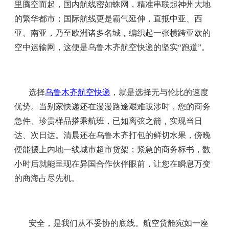
里腾空而起，国内航线密如蛛网，精准串联起神州大地
的繁华都市；国际航线更是霸气延伸，直抵中亚、西
亚、南亚，乃至欧洲诸多名城，编织起一张横跨亚欧的
空中运输网，这便是乌鲁木齐航空快递的坚实“跑道”。
选择
乌鲁木齐航空快递
，就是选择无与伦比的速度
优势。当别家快递还在漫漫路途艰难跋涉时，您的商务
急件、珍贵样品搭乘航班，已如离弦之箭，实现当日
达、次日达。清晨还在乌鲁木齐打包的鲜切水果，傍晚
便能摆上内地一线城市超市货架；紧急的商务标书，数
小时后就能呈现在异国合作伙伴眼前，让您在瞬息万变
的商海占尽先机。
安全，是我们从不妥协的底线。航空货舱宛如一座