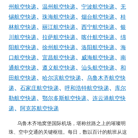
州航空快递
、
温州航空快递
、
宁波航空快递
、
无
锡航空快递
、
珠海航空快递
、
烟台航空快递
、
桂
林航空快递
、
丽江航空快递
、
西宁航空快递
、
银
川航空快递
、
拉萨航空快递
、
喀什航空快递
、
绵
阳航空快递
、
徐州航空快递
、
洛阳航空快递
、
海
口航空快递
、
宜昌航空快递
、
威海航空快递
、
南
通航空快递
、
遵义航空快递
、
汕头航空快递
、
和
田航空快递
、
哈尔滨航空快递
、
乌鲁木齐航空快
递
、
石家庄航空快递
、
呼和浩特航空快递
、
库尔
勒航空快递
、
鄂尔多斯航空快递
、
连云港航空快
递
、
阿克苏航空快递
乌鲁木齐地窝堡国际机场，堪称丝路之上的璀璨明
珠、空中交通的关键枢纽。每日，数以百计的航班从这