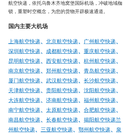
航空快递，依托乌鲁木齐地窝堡国际机场，冲破地域枷
锁，重塑时空概念，为您的货物开辟极速通道。
国内主要大机场
上海航空快递
、
北京航空快递
、
广州航空快递
、
深圳航空快递
、
成都航空快递
、
重庆航空快递
、
昆明航空快递
、
西安航空快递
、
杭州航空快递
、
南京航空快递
、
郑州航空快递
、
青岛航空快递
、
厦门航空快递
、
武汉航空快递
、
长沙航空快递
、
天津航空快递
、
贵阳航空快递
、
沈阳航空快递
、
大连航空快递
、
济南航空快递
、
福州航空快递
、
南宁航空快递
、
太原航空快递
、
合肥航空快递
、
南昌航空快递
、
长春航空快递
、
揭阳航空快递
兰
州航空快递
、
三亚航空快递
、
鄂州航空快递
、
泉