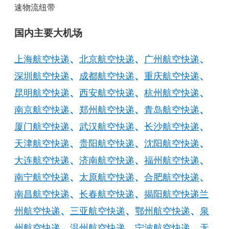
速物流纽带
国内主要大机场
上海航空快递
、
北京航空快递
、
广州航空快递
、
深圳航空快递
、
成都航空快递
、
重庆航空快递
、
昆明航空快递
、
西安航空快递
、
杭州航空快递
、
南京航空快递
、
郑州航空快递
、
青岛航空快递
、
厦门航空快递
、
武汉航空快递
、
长沙航空快递
、
天津航空快递
、
贵阳航空快递
、
沈阳航空快递
、
大连航空快递
、
济南航空快递
、
福州航空快递
、
南宁航空快递
、
太原航空快递
、
合肥航空快递
、
南昌航空快递
、
长春航空快递
、
揭阳航空快递
兰
州航空快递
、
三亚航空快递
、
鄂州航空快递
、
泉
州航空快递
、
温州航空快递
、
宁波航空快递
、
无