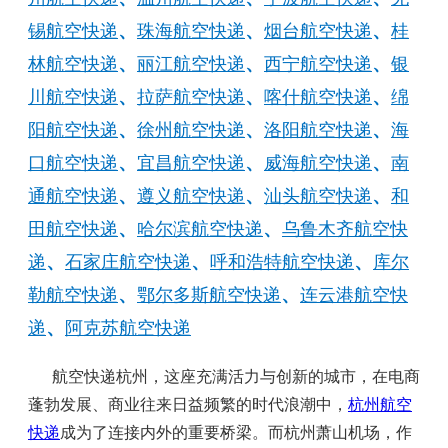
锡航空快递
、
珠海航空快递
、
烟台航空快递
、
桂
林航空快递
、
丽江航空快递
、
西宁航空快递
、
银
川航空快递
、
拉萨航空快递
、
喀什航空快递
、
绵
阳航空快递
、
徐州航空快递
、
洛阳航空快递
、
海
口航空快递
、
宜昌航空快递
、
威海航空快递
、
南
通航空快递
、
遵义航空快递
、
汕头航空快递
、
和
田航空快递
、
哈尔滨航空快递
、
乌鲁木齐航空快
递
、
石家庄航空快递
、
呼和浩特航空快递
、
库尔
勒航空快递
、
鄂尔多斯航空快递
、
连云港航空快
递
、
阿克苏航空快递
航空快递杭州，这座充满活力与创新的城市，在电商
蓬勃发展、商业往来日益频繁的时代浪潮中，
杭州航空
快递
成为了连接内外的重要桥梁。而杭州萧山机场，作