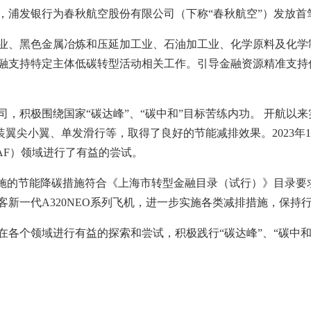
浦发银行为春秋航空股份有限公司（下称“春秋航空”）发放首笔
业、黑色金属冶炼和压延加工业、石油加工业、化学原料及化学
融支持特定主体低碳转型活动相关工作。引导金融资源精准支持
，积极围绕国家“碳达峰”、“碳中和”目标苦练内功。 开航以
造、加装翼尖小翼、单发滑行等，取得了良好的节能减排效果。2023
SAF）领域进行了有益的尝试。
实施的节能降碳措施符合《上海市转型金融目录（试行）》目录要
新一代A320NEO系列飞机，进一步实施各类减排措施，保持
各个领域进行有益的探索和尝试，积极践行“碳达峰”、“碳中和