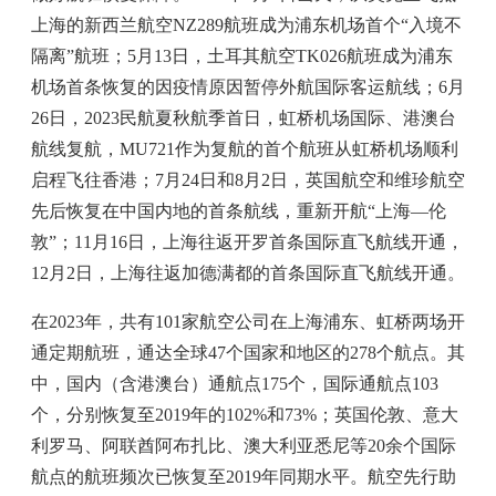
上海的新西兰航空NZ289航班成为浦东机场首个“入境不
隔离”航班；5月13日，土耳其航空TK026航班成为浦东
机场首条恢复的因疫情原因暂停外航国际客运航线；6月
26日，2023民航夏秋航季首日，虹桥机场国际、港澳台
航线复航，MU721作为复航的首个航班从虹桥机场顺利
启程飞往香港；7月24日和8月2日，英国航空和维珍航空
先后恢复在中国内地的首条航线，重新开航“上海—伦
敦”；11月16日，上海往返开罗首条国际直飞航线开通，
12月2日，上海往返加德满都的首条国际直飞航线开通。
在2023年，共有101家航空公司在上海浦东、虹桥两场开
通定期航班，通达全球47个国家和地区的278个航点。其
中，国内（含港澳台）通航点175个，国际通航点103
个，分别恢复至2019年的102%和73%；英国伦敦、意大
利罗马、阿联酋阿布扎比、澳大利亚悉尼等20余个国际
航点的航班频次已恢复至2019年同期水平。航空先行助