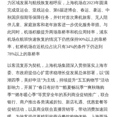
力区域发展与航线恢复相呼应，上海机场在2023年圆满
完成亚运会、亚残运会、第6届进博会、春运、暑运、中
秋国庆假期等保障任务，并针对首次乘机旅客、无人陪
伴儿童、家庭旅客和老年旅客进一步优化服务举措。与
此同时，机场积极提升两场靠桥率和机位周转率，浦东
机场在航班快速恢复的情况下仍然保持90%以上的靠桥
率，虹桥机场在近机位占比只有34%的条件下仍达到
78%以上的靠桥率
以客流复苏为契机，上海机场集团深入贯彻落实上海市
委、市政府提信心扩需求稳增长促发展总体部署，以“国
潮四季，美好申活”为主线，持续提升“五五购物节”活动
影响力，开展了“春日有好市”“酷夏畅玩季”“爽秋嗨购
季”“燃冬暖心季”等贯穿全年的系列商业促销推广，联合
银行、商户推出各类满减折扣、新店礼遇、优惠套餐等
促销活动，以及商业联合直播营销等，带动消费加速回
暖，为旅客提供更精彩的商业餐饮购物体验。上海两场