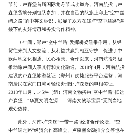
节前，卢森堡首届国际龙舟节成功举办。河南航投与卢
森堡货航分别组队参加，并在自己的队旗上印上“空中丝
绸之路”的中英文标识，彰显了双方在郑卢“空中丝路”连
接下的友好情谊和务实合作精神。
10年间，郑卢“空中丝路”发挥桥梁纽带作用，从经
贸往来到人文交流，从利益共赢到相互守护，促进了中
欧两地文化相通、民心相亲。合作以来，河南航投积极
推动豫卢间人享其行和文化融通。2018年4月，河南航投
建设的卢森堡旅游签证（郑州）便捷服务平台运营，河
南居民在家门口就可轻松办理赴卢森堡的申根签证。
2018年11月，145件（组）河南文物搭乘“空中丝路”抵达
卢森堡，“华夏文明之源——河南文物珍宝展”受到当地
观众热捧。
此外，河南-卢森堡“一带一路”经济合作论坛、“空
中丝绸之路”经贸合作高峰会、卢森堡金融推介会等也在