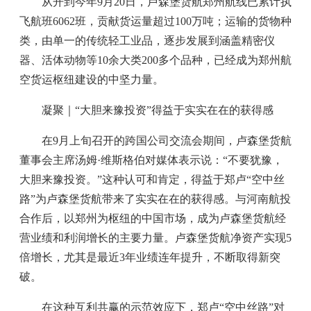
从开到今年9月20日，卢森堡货航郑州航线已累计执
飞航班6062班，贡献货运量超过100万吨；运输的货物种
类，由单一的传统轻工业品，逐步发展到涵盖精密仪
器、活体动物等10余大类200多个品种，已经成为郑州航
空货运枢纽建设的中坚力量。
凝聚｜“大胆来豫投资”得益于实实在在的获得感
在9月上旬召开的跨国公司交流会期间，卢森堡货航
董事会主席汤姆·维斯格伯对媒体表示说：“不要犹豫，
大胆来豫投资。”这种认可和肯定，得益于郑卢“空中丝
路”为卢森堡货航带来了实实在在的获得感。与河南航投
合作后，以郑州为枢纽的中国市场，成为卢森堡货航经
营业绩和利润增长的主要力量。卢森堡货航净资产实现5
倍增长，尤其是最近3年业绩连年提升，不断取得新突
破。
在这种互利共赢的示范效应下，郑卢“空中丝路”对