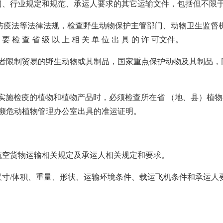
门、行业规定和规范、承运人要求的其它运输文件，包括但不限
物防疫法等法律法规，检查野生动物保护主管部门、动物卫生监督
 检 查 省 级 以 上 相 关 单 位 出 具 的 许 可文件。
止或者限制贸易的野生动物或其制品，国家重点保护动物及其制品
须实施检疫的植物和植物产品时，必须检查所在省 （地、县）植
濒危动植物管理办公室出具的准运证明。
航空货物运输相关规定及承运人相关规定和要求。
尺寸/体积、重量、形状、运输环境条件、载运飞机条件和承运人
。